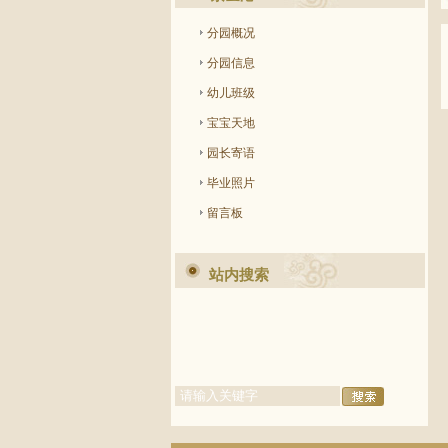
分园概况
分园信息
幼儿班级
宝宝天地
园长寄语
毕业照片
留言板
站内搜索